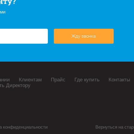
нту?
ами
Жду звонка
ании
Клиентам
Прайс
Где купить
Контакты
ть Директору
а конфиденциальности
Вернуться на стар