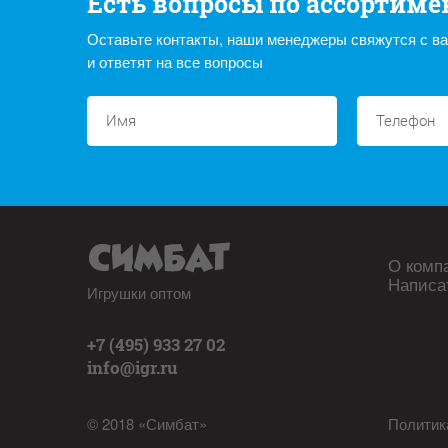
Есть вопросы по ассортиме
Оставьте контакты, наши менеджеры свяжутся с в
и ответят на все вопросы
О комп
Написа
Игрушки оптом
+7 (495) 933 27 02
info@igr.ru
© 2018 «Симбат»
Политик