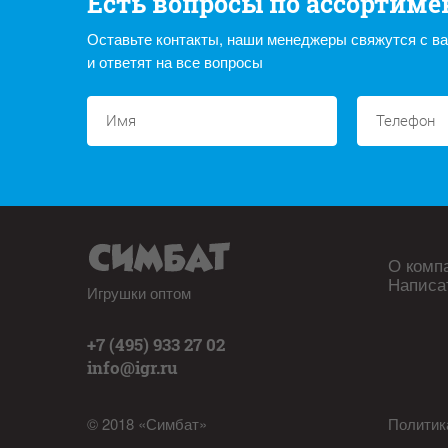
Есть вопросы по ассортиме
Оставьте контакты, наши менеджеры свяжутся с в
и ответят на все вопросы
О комп
Написа
Игрушки оптом
+7 (495) 933 27 02
info@igr.ru
© 2018 «Симбат»
Политик