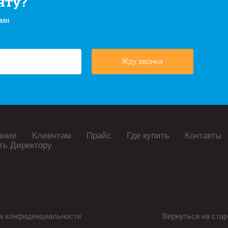
нту?
ами
Жду звонка
ании
Клиентам
Прайс
Где купить
Контакты
ть Директору
а конфиденциальности
Вернуться на стар