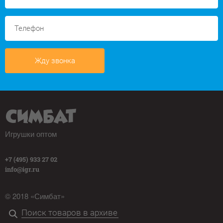
Жду звонка
Игрушки оптом
+7 (495) 933 27 02
info@igr.ru
© 2018 «Симбат»