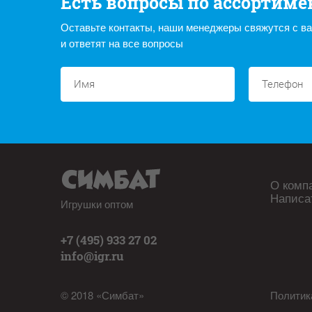
Есть вопросы по ассортиме
Оставьте контакты, наши менеджеры свяжутся с в
и ответят на все вопросы
О комп
Написа
Игрушки оптом
+7 (495) 933 27 02
info@igr.ru
© 2018 «Симбат»
Политик