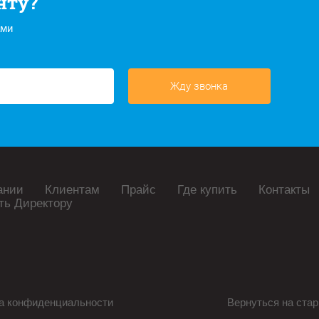
нту?
ами
Жду звонка
ании
Клиентам
Прайс
Где купить
Контакты
ть Директору
а конфиденциальности
Вернуться на стар