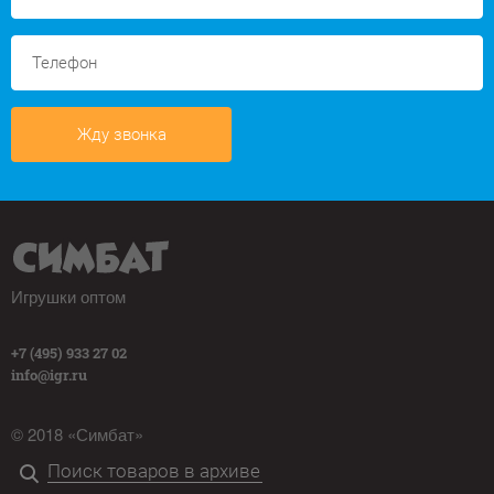
Жду звонка
Игрушки оптом
+7 (495) 933 27 02
info@igr.ru
© 2018 «Симбат»