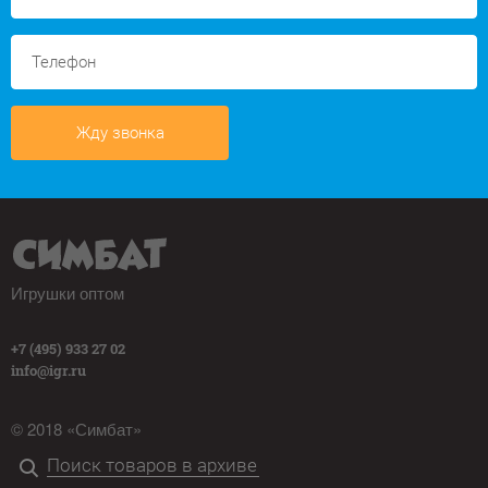
Жду звонка
Игрушки оптом
+7 (495) 933 27 02
info@igr.ru
© 2018 «Симбат»