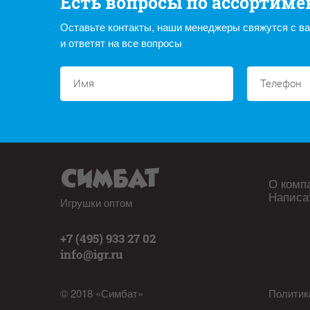
Есть вопросы по ассортиме
Оставьте контакты, наши менеджеры свяжутся с в
и ответят на все вопросы
О комп
Написа
Игрушки оптом
+7 (495) 933 27 02
info@igr.ru
© 2018 «Симбат»
Политик