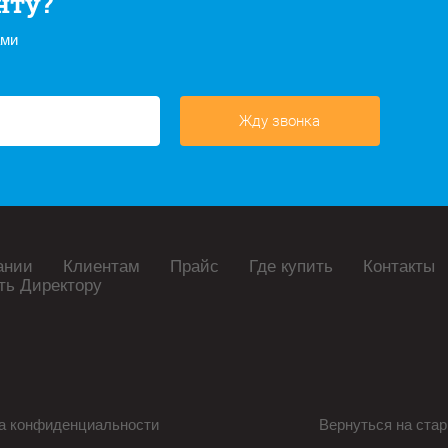
нту?
ами
Жду звонка
ании
Клиентам
Прайс
Где купить
Контакты
ть Директору
а конфиденциальности
Вернуться на стар