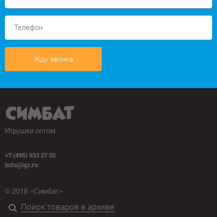
Жду звонка
Игрушки оптом
+7 (495) 933 27 02
info@igr.ru
© 2018 «Симбат»