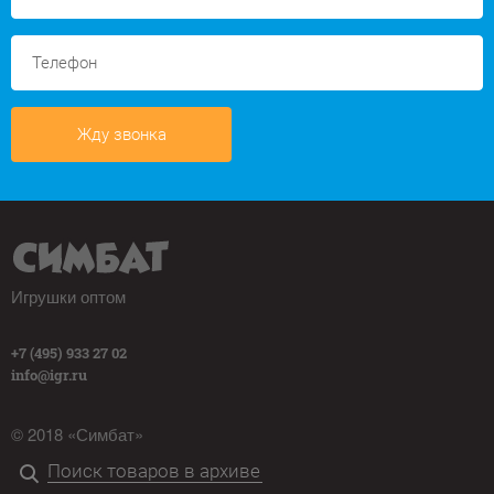
Жду звонка
Игрушки оптом
+7 (495) 933 27 02
info@igr.ru
© 2018 «Симбат»