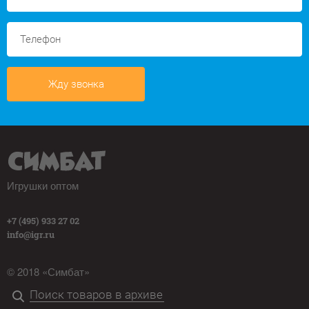
Жду звонка
Игрушки оптом
+7 (495) 933 27 02
info@igr.ru
© 2018 «Симбат»