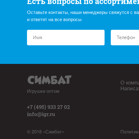
Есть вопросы по ассортиме
Оставьте контакты, наши менеджеры свяжутся с в
и ответят на все вопросы
О комп
Написа
Игрушки оптом
+7 (495) 933 27 02
info@igr.ru
© 2018 «Симбат»
Политик