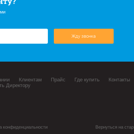
нту?
ами
Жду звонка
ании
Клиентам
Прайс
Где купить
Контакты
ть Директору
а конфиденциальности
Вернуться на стар