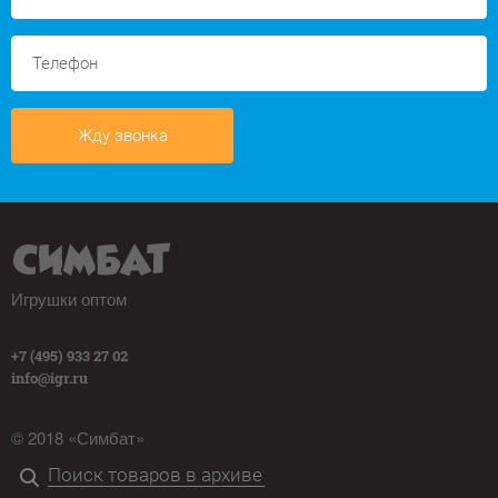
Жду звонка
Игрушки оптом
+7 (495) 933 27 02
info@igr.ru
© 2018 «Симбат»