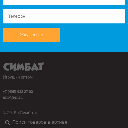
Жду звонка
Игрушки оптом
+7 (495) 933 27 02
info@igr.ru
© 2018 «Симбат»