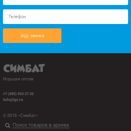
Жду звонка
Игрушки оптом
+7 (495) 933 27 02
info@igr.ru
© 2018 «Симбат»