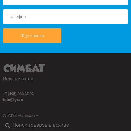
Жду звонка
Игрушки оптом
+7 (495) 933 27 02
info@igr.ru
© 2018 «Симбат»