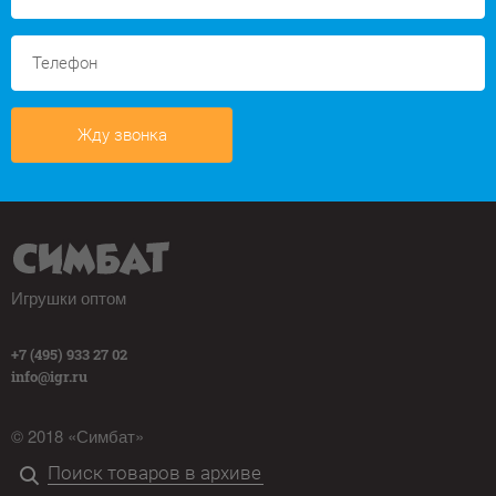
Жду звонка
Игрушки оптом
+7 (495) 933 27 02
info@igr.ru
© 2018 «Симбат»