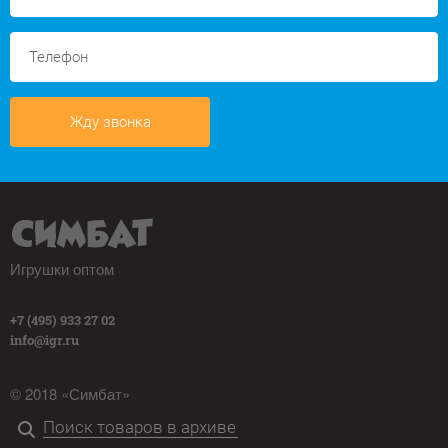
Жду звонка
Игрушки оптом
+7 (495) 933 27 02
info@igr.ru
© 2018 «Симбат»