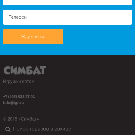
Жду звонка
Игрушки оптом
+7 (495) 933 27 02
info@igr.ru
© 2018 «Симбат»