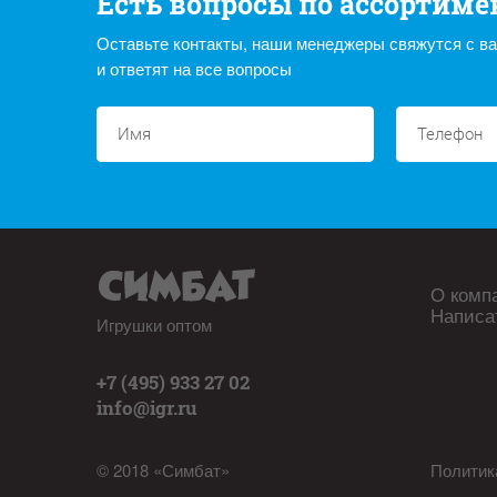
Есть вопросы по ассортиме
Оставьте контакты, наши менеджеры свяжутся с в
и ответят на все вопросы
О комп
Написа
Игрушки оптом
+7 (495) 933 27 02
info@igr.ru
© 2018 «Симбат»
Политик