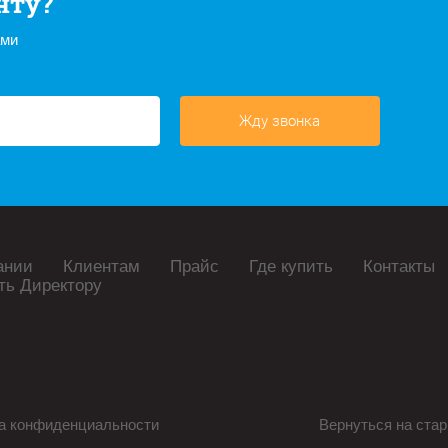
нту?
ами
Жду звонка
ании
Клиентам
Прайс
Где купить
Контакты
ть Директору
а конфиденциальности
Вернуться на стар