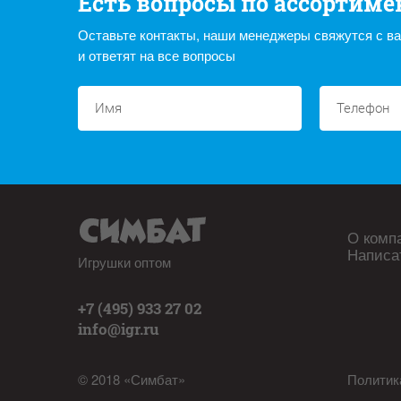
Есть вопросы по ассортиме
Оставьте контакты, наши менеджеры свяжутся с в
и ответят на все вопросы
О комп
Написа
Игрушки оптом
+7 (495) 933 27 02
info@igr.ru
© 2018 «Симбат»
Политик