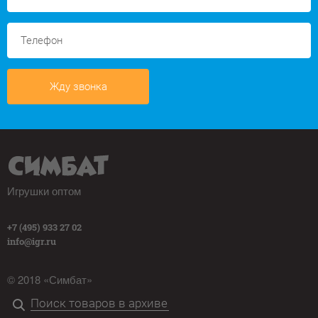
Жду звонка
Игрушки оптом
+7 (495) 933 27 02
info@igr.ru
© 2018 «Симбат»