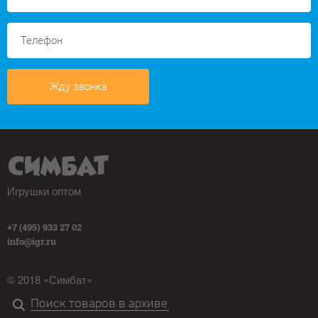
Жду звонка
Игрушки оптом
+7 (495) 933 27 02
info@igr.ru
© 2018 «Симбат»