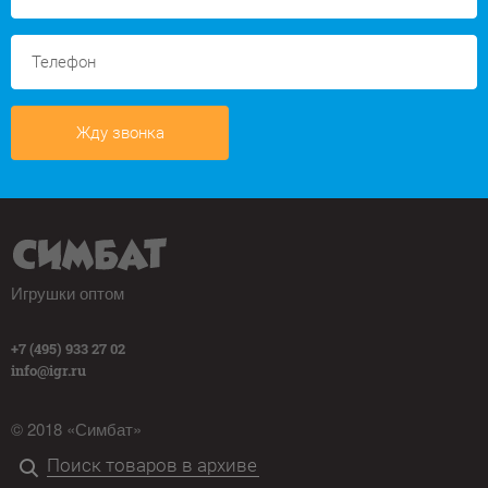
Жду звонка
Игрушки оптом
+7 (495) 933 27 02
info@igr.ru
© 2018 «Симбат»