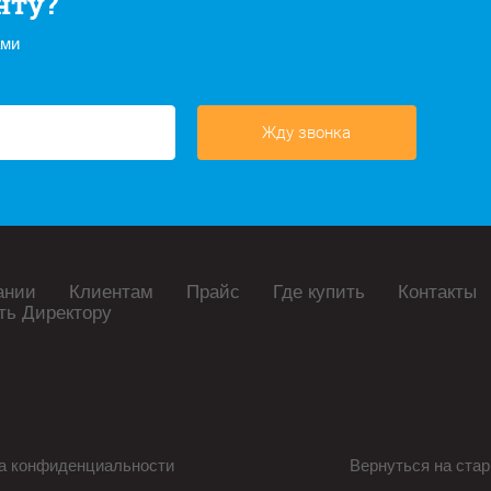
нту?
ами
Жду звонка
ании
Клиентам
Прайс
Где купить
Контакты
ть Директору
а конфиденциальности
Вернуться на стар