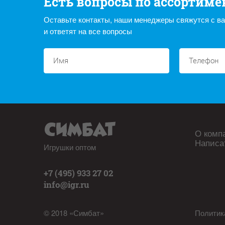
Есть вопросы по ассортиме
Оставьте контакты, наши менеджеры свяжутся с в
и ответят на все вопросы
О комп
Написа
Игрушки оптом
+7 (495) 933 27 02
info@igr.ru
© 2018 «Симбат»
Политик