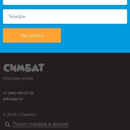
Жду звонка
Игрушки оптом
+7 (495) 933 27 02
info@igr.ru
© 2018 «Симбат»