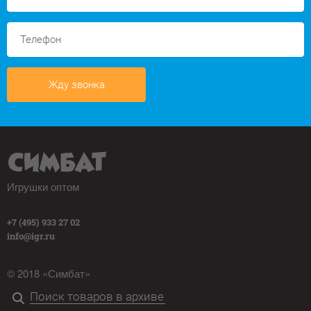
Жду звонка
Игрушки оптом
+7 (495) 933 27 02
info@igr.ru
© 2018 «Симбат»