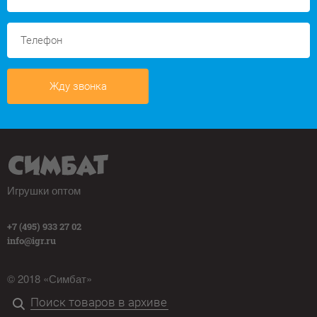
Жду звонка
Игрушки оптом
+7 (495) 933 27 02
info@igr.ru
© 2018 «Симбат»