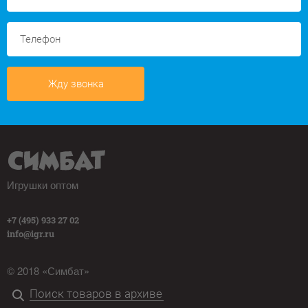
Жду звонка
Игрушки оптом
+7 (495) 933 27 02
info@igr.ru
© 2018 «Симбат»