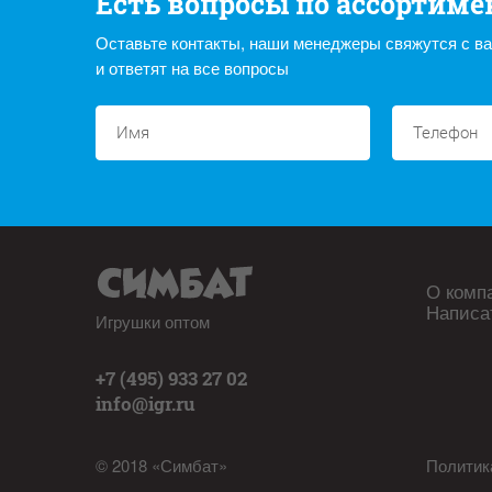
Есть вопросы по ассортиме
Оставьте контакты, наши менеджеры свяжутся с в
и ответят на все вопросы
О комп
Написа
Игрушки оптом
+7 (495) 933 27 02
info@igr.ru
© 2018 «Симбат»
Политик