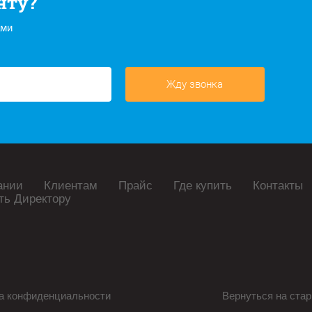
нту?
ами
Жду звонка
ании
Клиентам
Прайс
Где купить
Контакты
ть Директору
а конфиденциальности
Вернуться на стар