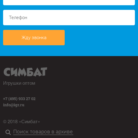
Жду звонка
Игрушки оптом
+7 (495) 933 27 02
info@igr.ru
© 2018 «Симбат»