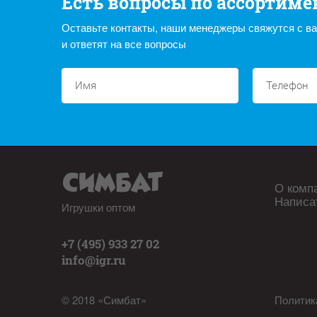
Есть вопросы по ассортиме
Оставьте контакты, наши менеджеры свяжутся с в
и ответят на все вопросы
О комп
Написа
Игрушки оптом
+7 (495) 933 27 02
info@igr.ru
© 2018 «Симбат»
Политик