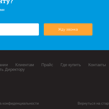
нту?
ами
Жду звонка
ании
Клиентам
Прайс
Где купить
Контакты
ть Директору
а конфиденциальности
Вернуться на стар