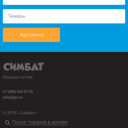
Жду звонка
Игрушки оптом
+7 (495) 933 27 02
info@igr.ru
© 2018 «Симбат»