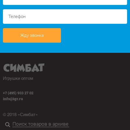
Жду звонка
Игрушки оптом
+7 (495) 933 27 02
info@igr.ru
© 2018 «Симбат»