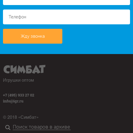
Жду звонка
Игрушки оптом
+7 (495) 933 27 02
info@igr.ru
© 2018 «Симбат»