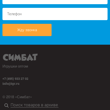
Жду звонка
Игрушки оптом
+7 (495) 933 27 02
info@igr.ru
© 2018 «Симбат»