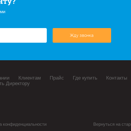
нту?
ами
Жду звонка
ании
Клиентам
Прайс
Где купить
Контакты
ть Директору
а конфиденциальности
Вернуться на стар