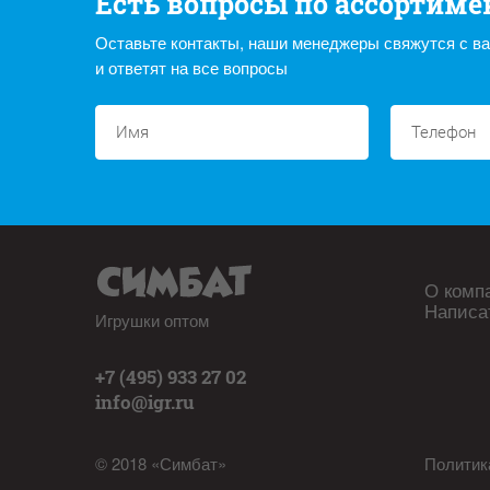
Есть вопросы по ассортиме
Оставьте контакты, наши менеджеры свяжутся с в
и ответят на все вопросы
О комп
Написа
Игрушки оптом
+7 (495) 933 27 02
info@igr.ru
© 2018 «Симбат»
Политик