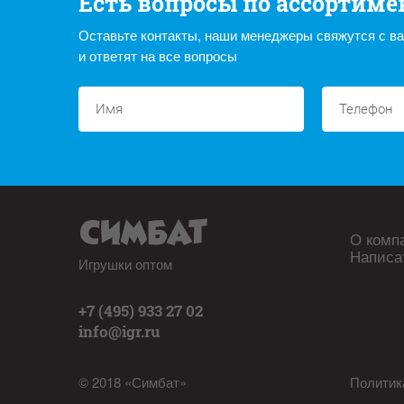
Есть вопросы по ассортиме
Оставьте контакты, наши менеджеры свяжутся с в
и ответят на все вопросы
О комп
Написа
Игрушки оптом
+7 (495) 933 27 02
info@igr.ru
© 2018 «Симбат»
Политик