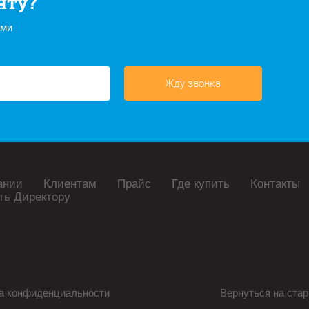
нту?
ами
Жду звонка
ании
Клиентам
Прайс
Где купить
Контакты
ть Директору
а конфиденциальности
Вернуться на стар