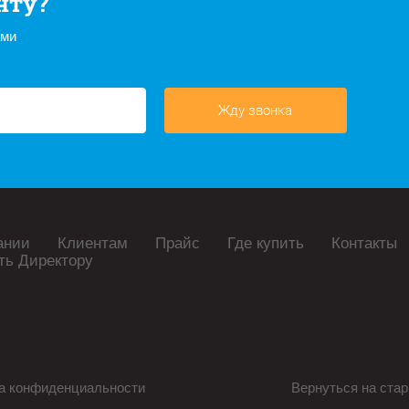
нту?
ами
Жду звонка
ании
Клиентам
Прайс
Где купить
Контакты
ть Директору
а конфиденциальности
Вернуться на стар