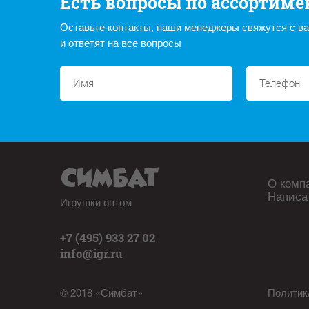
Есть вопросы по ассортиме
Оставьте контакты, наши менеджеры свяжутся с в
и ответят на все вопросы
О комп
Написа
Игрушки оптом
+7 (495) 933 27 02
info@igr.ru
© 2018 «Симбат»
Политик