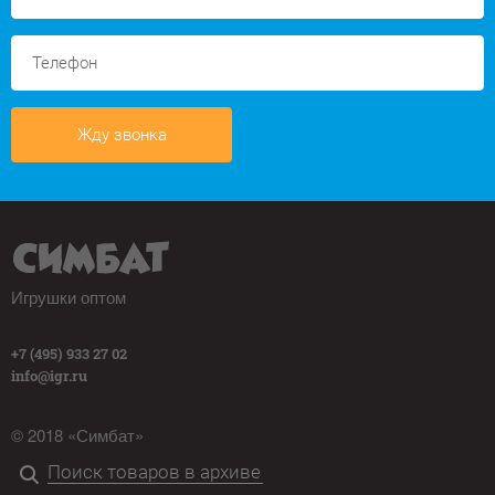
Жду звонка
Игрушки оптом
+7 (495) 933 27 02
info@igr.ru
© 2018 «Симбат»