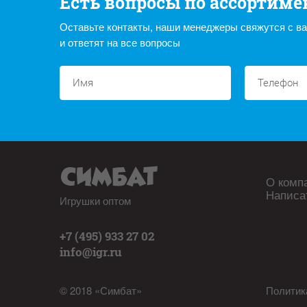
Есть вопросы по ассортиме
Оставьте контакты, наши менеджеры свяжутся с в
и ответят на все вопросы
О комп
Написа
Игрушки оптом
+7 (495) 933 27 02
info@igr.ru
© 2018 «Симбат»
Политик