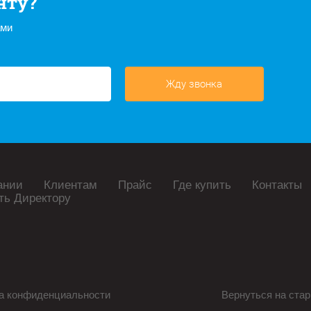
нту?
ами
Жду звонка
ании
Клиентам
Прайс
Где купить
Контакты
ть Директору
а конфиденциальности
Вернуться на стар