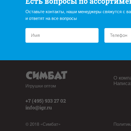
Есть вопросы по ассортиме
Оставьте контакты, наши менеджеры свяжутся с в
и ответят на все вопросы
О комп
Написа
Игрушки оптом
+7 (495) 933 27 02
info@igr.ru
© 2018 «Симбат»
Политик