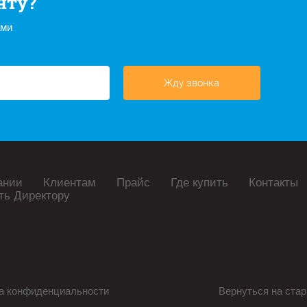
нту?
ами
Жду звонка
ании
Клиентам
Прайс
Где купить
Контакты
ть Директору
а конфиденциальности
Вернуться на стар