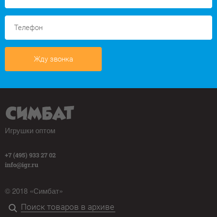
Жду звонка
Игрушки оптом
+7 (495) 933 27 02
info@igr.ru
© 2018 «Симбат»