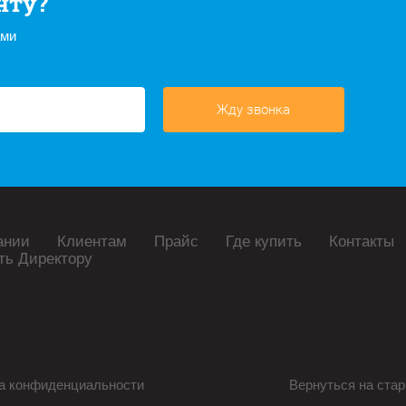
нту?
ами
Жду звонка
ании
Клиентам
Прайс
Где купить
Контакты
ть Директору
а конфиденциальности
Вернуться на стар