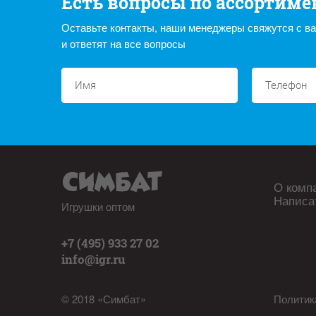
Есть вопросы по ассортиме
Оставьте контакты, наши менеджеры свяжутся с в
и ответят на все вопросы
О комп
Написа
Игрушки оптом
+7 (495) 933 27 02
info@igr.ru
© 2018 «Симбат»
Политик