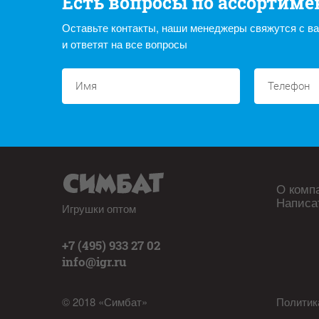
Есть вопросы по ассортиме
Оставьте контакты, наши менеджеры свяжутся с в
и ответят на все вопросы
О комп
Написа
Игрушки оптом
+7 (495) 933 27 02
info@igr.ru
© 2018 «Симбат»
Политик