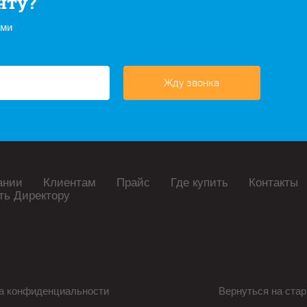
нту?
ами
Жду звонка
ании
Клиентам
Прайс
Где купить
Контакты
ть Директору
а конфиденциальности
Вернуться на стар