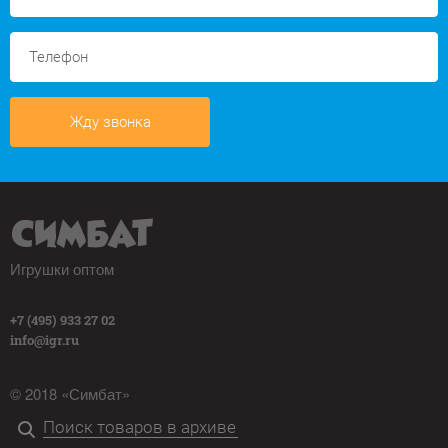
Жду звонка
Игрушки оптом
+7 (495) 933 27 02
info@igr.ru
© 2018 «Симбат»