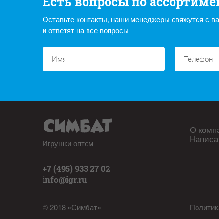
Есть вопросы по ассортиме
Оставьте контакты, наши менеджеры свяжутся с в
и ответят на все вопросы
О комп
Написа
Игрушки оптом
+7 (495) 933 27 02
info@igr.ru
© 2018 «Симбат»
Политик