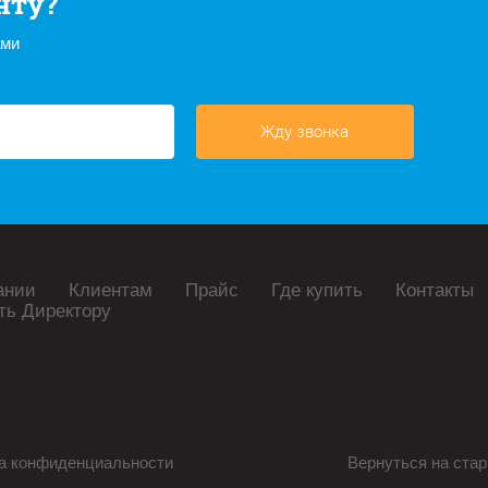
нту?
ами
Жду звонка
ании
Клиентам
Прайс
Где купить
Контакты
ть Директору
а конфиденциальности
Вернуться на стар