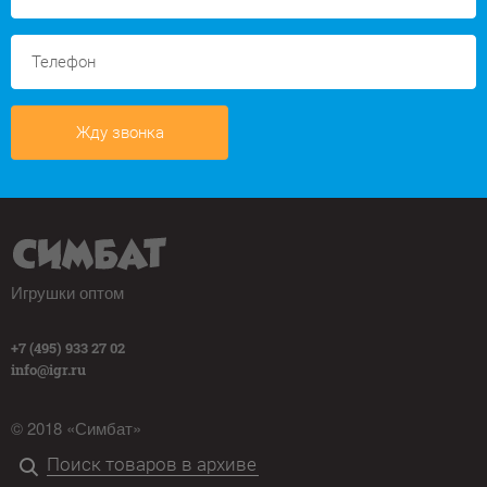
Жду звонка
Игрушки оптом
+7 (495) 933 27 02
info@igr.ru
© 2018 «Симбат»