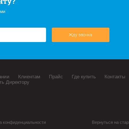
нту?
ами
Жду звонка
ании
Клиентам
Прайс
Где купить
Контакты
ть Директору
а конфиденциальности
Вернуться на стар