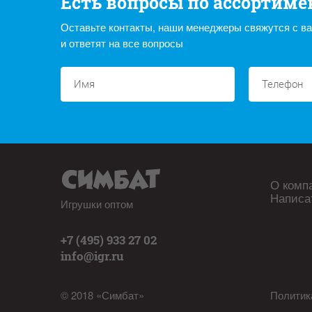
Есть вопросы по ассортиме
Оставьте контакты, наши менеджеры свяжутся с в
и ответят на все вопросы
О комп
Написа
Игрушки оптом
+7 (495) 933 27 02
info@igr.ru
© 2018 «Симбат»
Политик