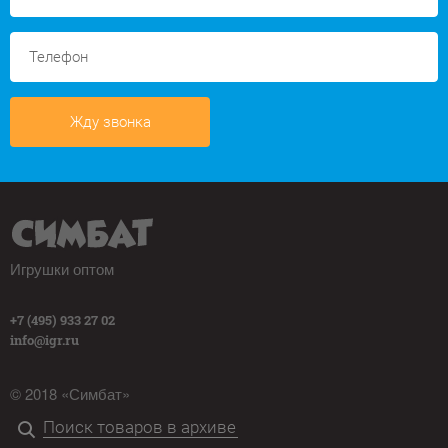
Жду звонка
Игрушки оптом
+7 (495) 933 27 02
info@igr.ru
© 2018 «Симбат»