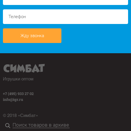
Жду звонка
Игрушки оптом
+7 (495) 933 27 02
info@igr.ru
© 2018 «Симбат»